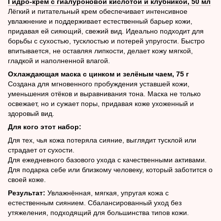
Гидро-крем с гиалуроновой кислотой и клубникой, 50 мл
Лёгкий и питательный крем обеспечивает интенсивное
увлажнение и поддерживает естественный барьер кожи,
придавая ей сияющий, свежий вид. Идеально подходит для
борьбы с сухостью, тусклостью и потерей упругости. Быстро
впитывается, не оставляя липкости, делает кожу мягкой,
гладкой и наполненной влагой.
Охлаждающая маска с цинком и зелёным чаем, 75 г
Создана для мгновенного пробуждения уставшей кожи,
уменьшения отёков и выравнивания тона. Маска не только
освежает, но и сужает поры, придавая коже ухоженный и
здоровый вид.
Для кого этот набор:
Для тех, чья кожа потеряла сияние, выглядит тусклой или
страдает от сухости.
Для ежедневного базового ухода с качественными активами.
Для подарка себе или близкому человеку, который заботится о
своей коже.
Результат:
Увлажнённая, мягкая, упругая кожа с
естественным сиянием. Сбалансированный уход без
утяжеления, подходящий для большинства типов кожи.