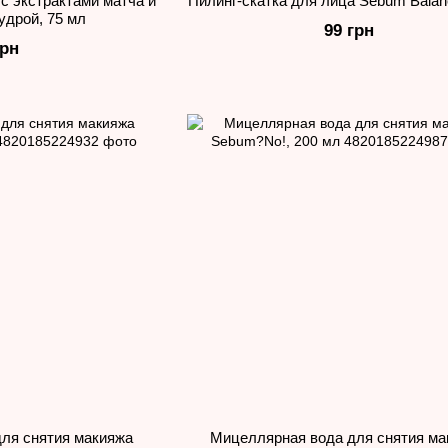
с экстрактами матча и
Пилинг-скатка для лица Sebum Balan
удрой, 75 мл
99 грн
грн
ля снятия макияжа
Мицеллярная вода для снятия ма