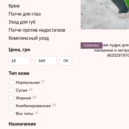
Крем
Патчи для глаз
Уход для губ
Патчи против недостатков
Комплексный уход
НОВИНКА
Цена, грн
От Цена, грн
До Цена, грн
OK
Тип кожи
17
Нормальная
16
Сухая
18
Жирная
19
Комбинированная
14
Все типы
Назначение