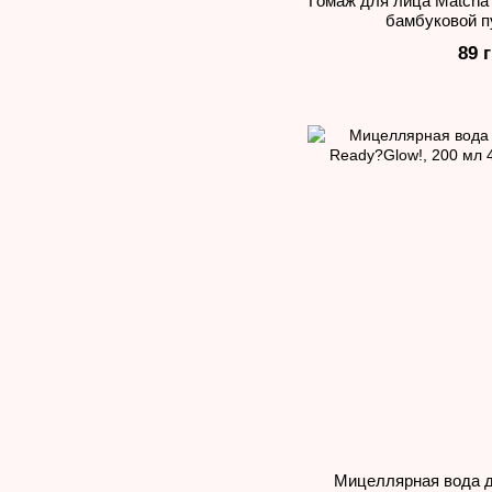
Гомаж для лица Matcha 
бамбуковой п
89 
Мицеллярная вода д