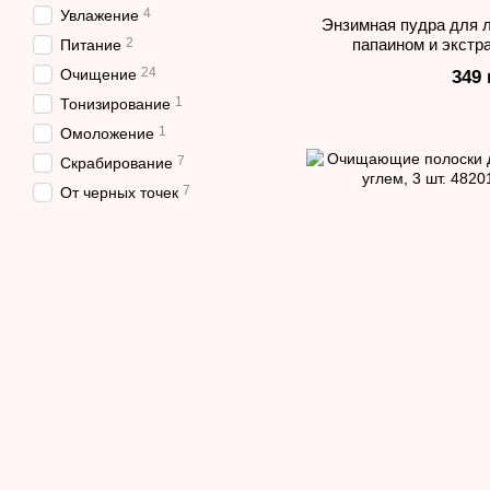
4
Увлажение
Энзимная пудра для 
2
папаином и экстра
Питание
24
Очищение
349 
1
Тонизирование
1
Омоложение
7
Скрабирование
7
От черных точек