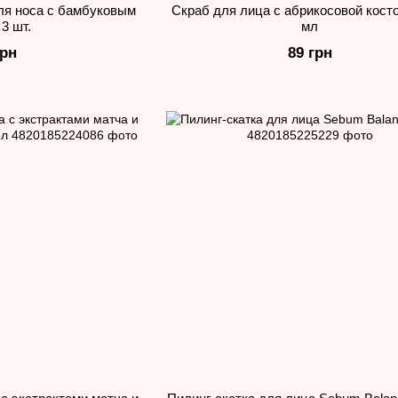
я носа с бамбуковым
Скраб для лица с абрикосовой косто
 3 шт.
мл
грн
89 грн