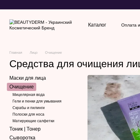
Перейти к основному контенту
Каталог
Оплата и
Обмен
Главная
Лицо
Очищение
Средства для очищения л
Маски для лица
Очищение
Мицелярная вода
Гели и пенки для умывания
Скрабы и пилинги
Полоски для носа
Матирующие салфетки
Тоник | Тонер
Сыворотка