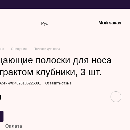
Мой заказ
Рус
ицо
Очищение
Полоски для носа
ающие полоски для носа
страктом клубники, 3 шт.
Артикул: 4820185226301
Оставить отзыв
н
Оплата