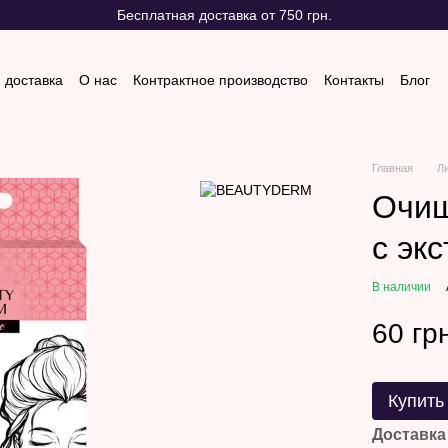
Бесплатная доставка от 750 грн.
 доставка
О нас
Контрактное производство
Контакты
Блог
 и возврат
Отзывы о магазине
Главная
Л
Очищ
с эк
В наличии
60 гр
Купить
Доставка