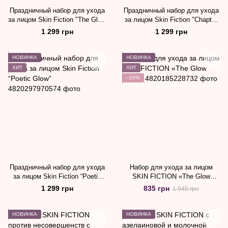
Праздничный набор для ухода
Праздничный набор для ухода
за лицом Skin Fiction "The Glow
за лицом Skin Fiction "Chapter
Story"
of Renewal"
1 299 грн
1 299 грн
НОВИНКА
НОВИНКА
ХИТ
ХИТ
−20%
Праздничный набор для ухода
Набор для ухода за лицом
за лицом Skin Fiction “Poetic
SKIN FICTION «The Glow
Glow”
Story»
1 299 грн
835 грн
1 045 грн
НОВИНКА
НОВИНКА