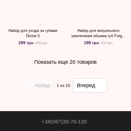
1
Набор для ухода за губами
Набор для визуального
Divine 5
увеличения объема губ Forget
about Filler
299 грн
199 грн
495 грн
297 грн
Показать еще 20 товаров
Назад
Вперед
1
из 10
+38(067)30-70-130