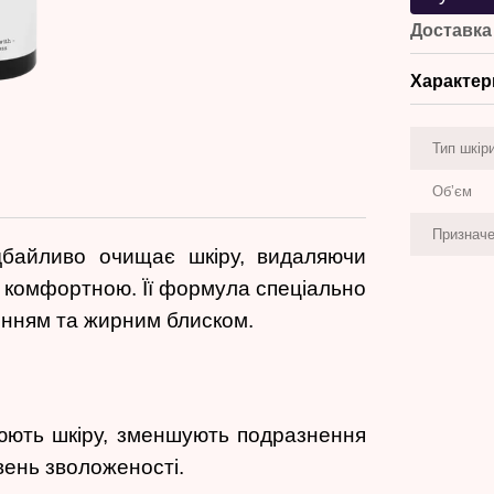
Доставка
Характер
Тип шкір
Обʼєм
Признач
дбайливо очищає шкіру, видаляючи
й комфортною. Її формула спеціально
інням та жирним блиском.
оюють шкіру, зменшують подразнення
вень зволоженості.