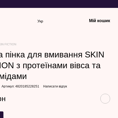
Мій кошик
Укр
KIN FICTION
а пінка для вмивання SKIN
ION з протеїнами вівса та
мідами
Артикул: 4820185228251
Написати відгук
рн