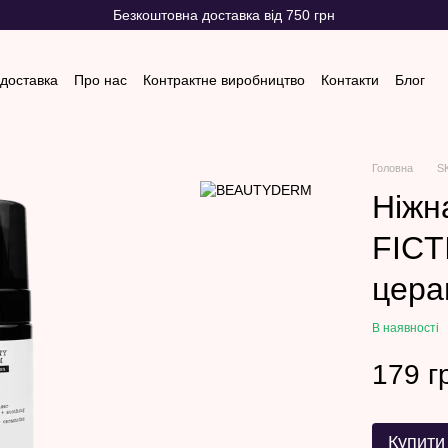
Безкоштовна доставка від 750 грн
 доставка
Про нас
Контрактне виробництво
Контакти
Блог
 та повернення
Відгуки про магазин
Головна
S
Ніжн
FICT
цера
В наявності
179 г
Купити