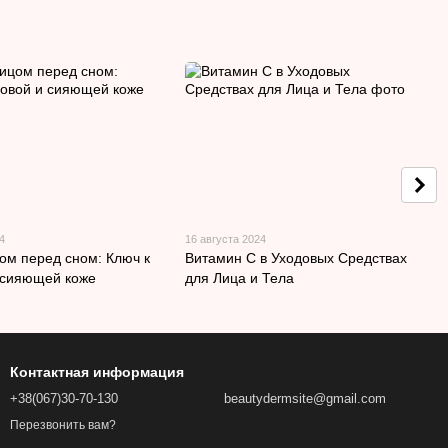
4
16 августа 2024
цом перед сном: Ключ к
Витамин С в Уходовых Средствах
 сияющей коже
для Лица и Тела
Контактная информация
+38(067)30-70-130
beautydermsite@gmail.com
Перезвонить вам?