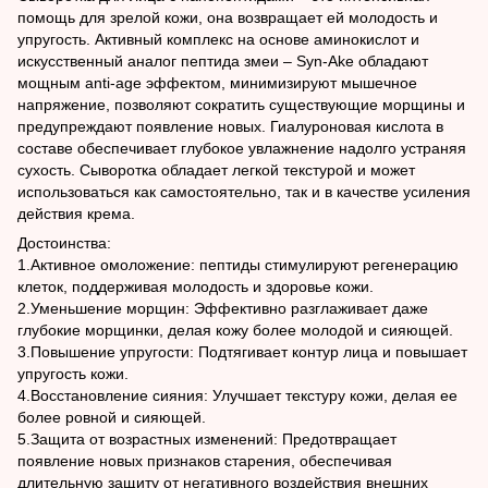
помощь для зрелой кожи, она возвращает ей молодость и
упругость. Активный комплекс на основе аминокислот и
искусственный аналог пептида змеи – Syn-Ake обладают
мощным anti-age эффектом, минимизируют мышечное
напряжение, позволяют сократить существующие морщины и
предупреждают появление новых. Гиалуроновая кислота в
составе обеспечивает глубокое увлажнение надолго устраняя
сухость. Сыворотка обладает легкой текстурой и может
использоваться как самостоятельно, так и в качестве усиления
действия крема.
Достоинства:
1.Активное омоложение: пептиды стимулируют регенерацию
клеток, поддерживая молодость и здоровье кожи.
2.Уменьшение морщин: Эффективно разглаживает даже
глубокие морщинки, делая кожу более молодой и сияющей.
3.Повышение упругости: Подтягивает контур лица и повышает
упругость кожи.
4.Восстановление сияния: Улучшает текстуру кожи, делая ее
более ровной и сияющей.
5.Защита от возрастных изменений: Предотвращает
появление новых признаков старения, обеспечивая
длительную защиту от негативного воздействия внешних