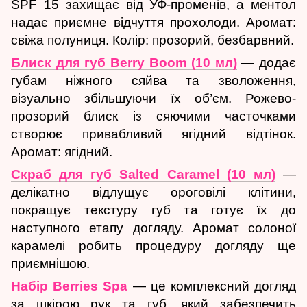
SPF 15 захищає від УФ-променів, а ментол
надає приємне відчуття прохолоди. Аромат:
свіжа полуниця. Колір: прозорий, безбарвний.
Блиск для губ Berry Boom (10 мл)
— додає
губам ніжного сяйва та зволоження,
візуально збільшуючи їх об’єм. Рожево-
прозорий блиск із сяючими часточками
створює привабливий ягідний відтінок.
Аромат: ягідний.
Скраб для губ Salted Caramel (10 мл)
—
делікатно відлущує ороговілі клітини,
покращує текстуру губ та готує їх до
наступного етапу догляду. Аромат солоної
карамелі робить процедуру догляду ще
приємнішою.
Набір Berries Spa
— це комплексний догляд
за шкірою рук та губ, який забезпечить