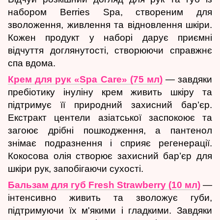
набором Berries Spa, створеним для
зволоження, живлення та відновлення шкіри.
Кожен продукт у наборі дарує приємні
відчуття доглянутості, створюючи справжнє
спа вдома.
Крем для рук «Spa Care» (75 мл)
— завдяки
пребіотику інуліну крем живить шкіру та
підтримує її природний захисний бар’єр.
Екстракт центели азіатської заспокоює та
загоює дрібні пошкодження, а пантенол
знімає подразнення і сприяє регенерації.
Кокосова олія створює захисний бар’єр для
шкіри рук, запобігаючи сухості.
Бальзам для губ Fresh Strawberry (10 мл)
—
інтенсивно живить та зволожує губи,
підтримуючи їх м'якими і гладкими. Завдяки