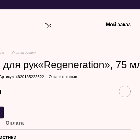
Мой заказ
Рус
ело
Уход за руками
 для рук«Regeneration», 75 м
Артикул: 4820185223522
Оставить отзыв
н
Оплата
истики