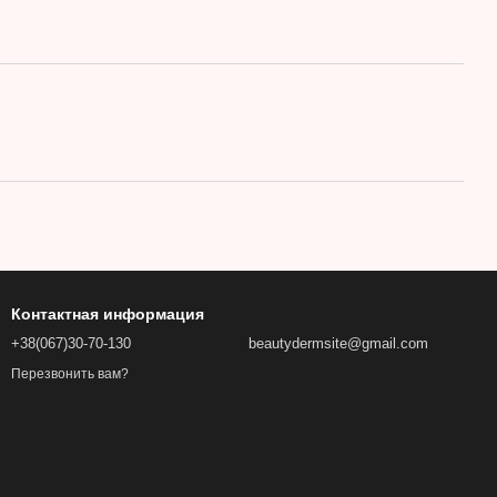
Контактная информация
+38(067)30-70-130
beautydermsite@gmail.com
Перезвонить вам?