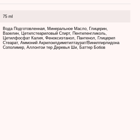
75 ml
Вода Подготовленная, Минеральное Масло, Глицерин,
Вазелин, Цетилстеариловый Спирт, Пентиленгликоль,
Цетилфосфат Калия, Феноксиэтанол, Пантенол, Глицерил
Стеарат, Аммоний Акрилоилдиметилтаурат/Винилпирлидона
Сополимер, Аллонтои тер Деревья Ши, Баттер Бобов