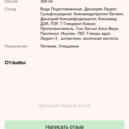
Объем
300 ml
Склад
Вода Подготовленная, Динатрия Лаурет
Сульфосукцинат, Кокоамидопропил Бетаин,
Динатрий Кокоамфодиацетат, Кокоамид
ДЭА, ПЭГ-7 Глицерил Кокоат,
Пропиленгликоль, Сок Листья Алоэ Вера,
Пантенол, Инулин, ПЕГ-Глюкан арат,
Лаурет-3 , аллантоин, молочная кислота,
Назначение
Питание, Очищение
Отзывы
Добавьте первый отзыв
Написать отзыв