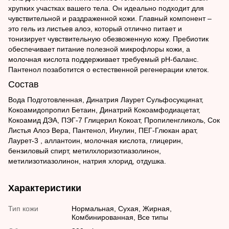
хрупких участках вашего тела. Он идеально подходит для
чувствительной и раздраженной кожи. Главный компонент –
это гель из листьев алоэ, который отлично питает и
тонизирует чувствительную обезвоженную кожу. Пребиотик
обеспечивает питание полезной микрофлоры кожи, а
молочная кислота поддерживает требуемый рН-баланс.
Пантенол позаботится о естественной регенерации клеток.
Состав
Вода Подготовленная, Динатрия Лаурет Сульфосукцинат,
Кокоамидопропил Бетаин, Динатрий Кокоамфодиацетат,
Кокоамид ДЭА, ПЭГ-7 Глицерил Кокоат, Пропиленгликоль, Сок
Листья Алоэ Вера, Пантенол, Инулин, ПЕГ-Глюкан арат,
Лаурет-3 , аллантоин, молочная кислота, глицерин,
бензиловый спирт, метилхлоризотиазолинон,
метилизотиазолинон, натрия хлорид, отдушка.
Характеристики
Тип кожи
Нормальная, Сухая, Жирная,
Комбинированная, Все типы