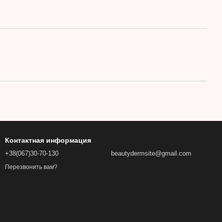
Контактная информация
+38(067)30-70-130
beautydermsite@gmail.com
Перезвонить вам?