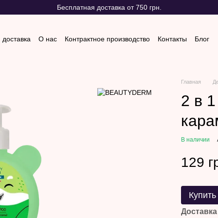
Бесплатная доставка от 750 грн.
 доставка
О нас
Контрактное производство
Контакты
Блог
 и возврат
Отзывы о магазине
Главная
Д
2 в 
кара
В наличии
129 г
Купить
Доставка