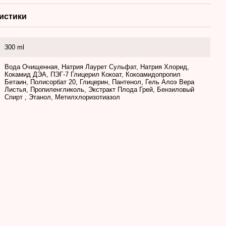
истики
300 ml
Вода Очищенная, Натрия Лаурет Сульфат, Натрия Хлорид,
Кокамид ДЭА, ПЭГ-7 Глицерил Кокоат, Кокоамидопропил
Бетаин, Полисорбат 20, Глицерин, Пантенол, Гель Алоэ Вера
Листья, Пропиленгликоль, Экстракт Плода Грей, Бензиловый
Спирт , Этанол, Метилхлоризотиазол