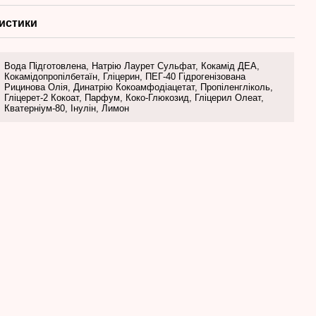
истики
Вода Підготовлена, Натрію Лаурет Сульфат, Кокамід ДЕА,
Кокамідопропілбетаїн, Гліцерин, ПЕГ-40 Гідрогенізована
Рицинова Олія, Динатрію Кокоамфодіацетат, Пропіленгліколь,
Гліцерет-2 Кокоат, Парфум, Коко-Глюкозид, Гліцерил Олеат,
Кватерніум-80, Інулін, Лимон