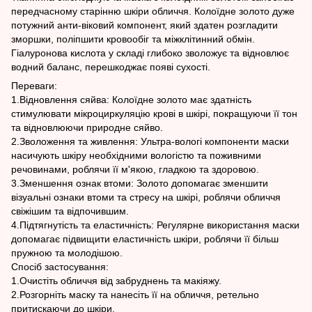
передчасному старінню шкіри обличчя. Колоїдне золото дуже
потужний анти-віковий компонент, який здатен розгладити
зморшки, поліпшити кровообіг та міжклітинний обмін.
Гіалуронова кислота у складі глибоко зволожує та відновлює
водний баланс, перешкоджає появі сухості.
Переваги:
1.Відновлення сяйва: Колоїдне золото має здатність
стимулювати мікроциркуляцію крові в шкірі, покращуючи її тон
та відновлюючи природне сяйво.
2.Зволоження та живлення: Ультра-вологі компоненти маски
насичують шкіру необхідними вологістю та поживними
речовинами, роблячи її м'якою, гладкою та здоровою.
3.Зменшення ознак втоми: Золото допомагає зменшити
візуальні ознаки втоми та стресу на шкірі, роблячи обличчя
свіжішим та відпочившим.
4.Підтягнутість та еластичність: Регулярне використання маски
допомагає підвищити еластичність шкіри, роблячи її більш
пружною та молодішою.
Спосіб застосування:
1.Очистіть обличчя від забруднень та макіяжу.
2.Розгорніть маску та нанесіть її на обличчя, ретельно
притискаючи до шкіри.