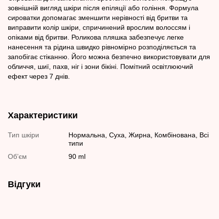
зовнішній вигляд шкіри після епіляції або гоління. Формула
сироватки допомагає зменшити нерівності від бритви та
виправити колір шкіри, спричинений врослим волоссям і
опіками від бритви. Роликова пляшка забезпечує легке
нанесення та рідина швидко рівномірно розподіляється та
запобігає стіканню. Його можна безпечно використовувати для
обличчя, шиї, пахв, ніг і зони бікіні. Помітний освітлюючий
ефект через 7 днів.
Характеристики
Тип шкіри
Нормальна, Суха, Жирна, Комбінована, Всі
типи
Обʼєм
90 ml
Відгуки